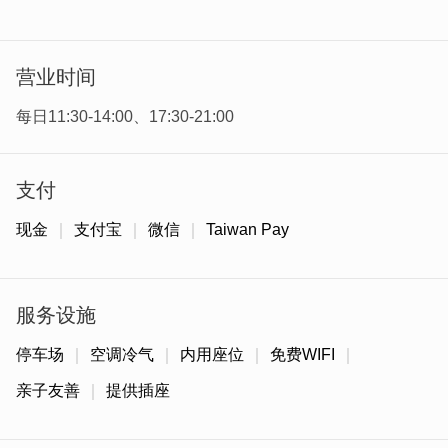
的好味道。大明餐厅，正是这样一间深耕多年的在地餐厅，
用实在料理与浓浓人情味，接住旅人与居民的胃与心。
营业时间
每日11:30-14:00、17:30-21:00
支付
现金
支付宝
微信
Taiwan Pay
服务设施
停车场
空调冷气
内用座位
免费WIFI
亲子友善
提供插座
大明餐厅位於烈屿乡上林村，无论是一日游或在地聚餐，都
非常方便。餐厅由第二代店主夫妻经营，为延续父亲的好手
艺，特地将原本的小餐馆迁至现址，打造出更宽敞舒适的用