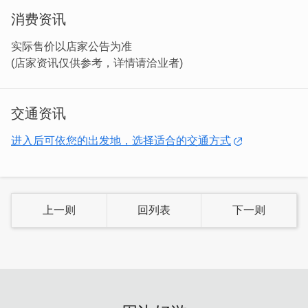
餐空间与温馨氛围。多年来累积了不少熟客与口碑，也提供
消费资讯
团体订餐、外烩等贴心服务，主打的就是最熟悉的「家常合
菜」与「地方热炒」，是在地人与旅人都爱的家常味。
实际售价以店家公告为准
(店家资讯仅供参考，详情请洽业者)
交通资讯
进入后可依您的出发地，选择适合的交通方式
上一则
回列表
下一则
*实际售价以店家公告为准
这里没有浮夸装潢，却有实在的味道。走进餐厅，厨房飘来