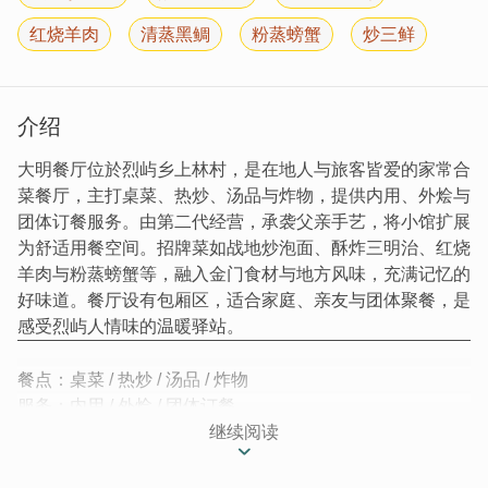
红烧羊肉
清蒸黑鲷
粉蒸螃蟹
炒三鲜
介绍
大明餐厅位於烈屿乡上林村，是在地人与旅客皆爱的家常合
菜餐厅，主打桌菜、热炒、汤品与炸物，提供内用、外烩与
团体订餐服务。由第二代经营，承袭父亲手艺，将小馆扩展
为舒适用餐空间。招牌菜如战地炒泡面、酥炸三明治、红烧
羊肉与粉蒸螃蟹等，融入金门食材与地方风味，充满记忆的
好味道。餐厅设有包厢区，适合家庭、亲友与团体聚餐，是
感受烈屿人情味的温暖驿站。
餐点：桌菜 / 热炒 / 汤品 / 炸物
服务：内用 / 外烩 / 团体订餐
继续阅读
在金门的另一端，跨过金门大桥来到烈屿，这片土地不只有
壮阔的军事遗迹与淳朴的村落风光，更藏着许多在地人熟悉