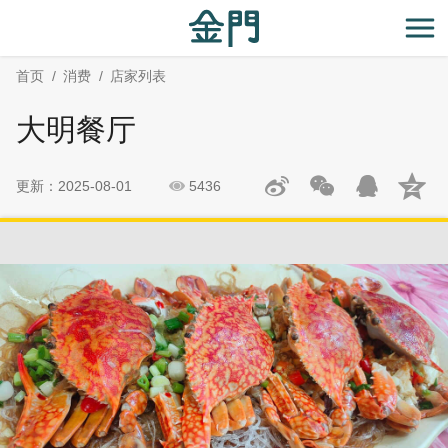
:::
跳
跳
到
过
开
主
社
首页
消费
店家列表
要
群
内
分
大明餐厅
容
享
区
块
更新：2025-08-01
5436