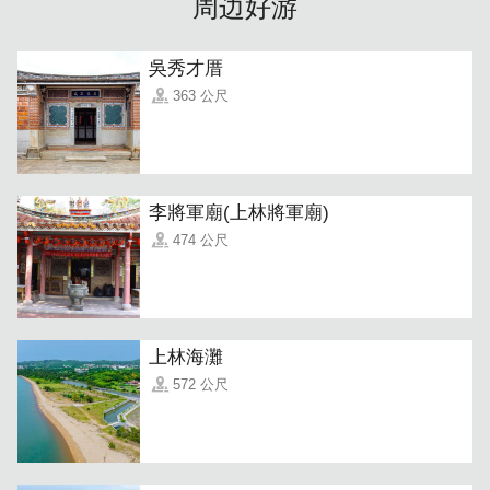
周边好游
的香气马上就让人放松心情、放慢脚步，等着那一口热腾腾
的家常菜上桌。
吳秀才厝
363 公尺
李將軍廟(上林將軍廟)
474 公尺
上林海灘
572 公尺
大明餐厅不只擅长家常菜，更将金门在地食材入菜，用心煮
出一道道有记忆的味道。老板特别推荐几道招牌料理，每一
道都是经过不断打磨与客人口耳相传的人气菜：