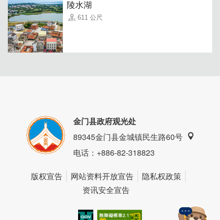
陵水湖
611 公尺
战地炒泡面｜融合金门战地文化与台味经典，浓郁酱香、料
多实在，选用来自上林海域的当地海蚵，鲜甜弹牙、充满海
味，是大人小孩都爱的风味小吃。
金门县政府观光处
89345金门县金城镇民生路60号
电话
：+886-82-318823
版权宣告
网站资料开放宣告
隐私权政策
资讯安全宣告
酥炸三明治｜特制的三明治外酥内嫩，一口咬下金黄酥脆，