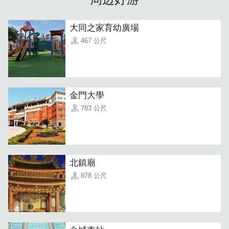
大同之家育幼廣場
467 公尺
「麻辣干拌面」
具备紮实的饱足感，Q弹的面条吸附香麻带
劲的特制酱汁，每一口都层次分明，让您在咖啡厅也能享受
到具备在地记忆的正餐。
金門大學
783 公尺
北鎮廟
878 公尺