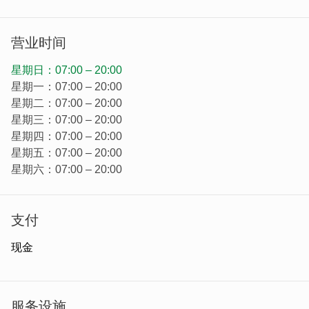
营业时间
星期日：07:00 – 20:00
星期一：07:00 – 20:00
星期二：07:00 – 20:00
星期三：07:00 – 20:00
星期四：07:00 – 20:00
| 光・野・相遇的所在 - 光野集 LUMORA Coffee |
星期五：07:00 – 20:00
光野集 LUMORA Coffee 打造一个结合在地餐饮与多元机能
星期六：07:00 – 20:00
的空间，针对自由工作者与在地聚会客群，除了全时段供应
多样餐点，也配置充足插座与舒适座位。无论是商务研讨、
个人阅读或是好友餐叙，都能在这个舒适的空间中，找到最
支付
合适的角落。
现金
服务设施