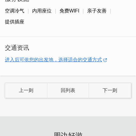
空调冷气
内用座位
免费WIFI
亲子友善
提供插座
交通资讯
进入后可依您的出发地，选择适合的交通方式
「经典咖啡拿铁」
拥有绵密奶泡与细致拉花工艺，口感滑顺
平衡；
「薄荷柚子茶」
清爽微凉，是提神解腻的热门选择！
上一则
回列表
下一则
周边好游