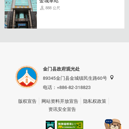
金城車站
888 公尺
空间开阔采光良好并配置插座，对办公族非常友善，现场另
贩售超好看的帆布袋等周边。不论是个人或团体聚会，光野
集都有完善机能与服务！
金门县政府观光处
89345金门县金城镇民生路60号
电话
：+886-82-318823
版权宣告
网站资料开放宣告
隐私权政策
资讯安全宣告