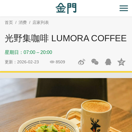
:::
跳
跳
到
过
开
主
社
首页
消费
店家列表
要
群
内
分
光野集咖啡 LUMORA COFFEE
容
享
区
星期日：07:00 – 20:00
块
更新：2026-02-23
8509