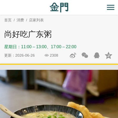
:::
跳
跳
到
过
开
主
社
首页
消费
店家列表
要
群
内
分
尚好吃广东粥
容
享
区
星期日：11:00 – 13:00、17:00 – 22:00
块
更新：2026-06-26
2308