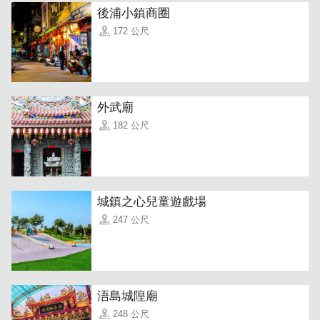
後浦小鎮商圈
172 公尺
外武廟
182 公尺
城鎮之心兒童遊戲場
店内环境干净简单，也提供日常用餐、朋友聚会的空间。在
247 公尺
整洁舒适的环境下，品嚐一份由老板夫妻用心现煮的热粥，
绝对是来到金门最实在的味觉记忆。
浯島城隍廟
248 公尺