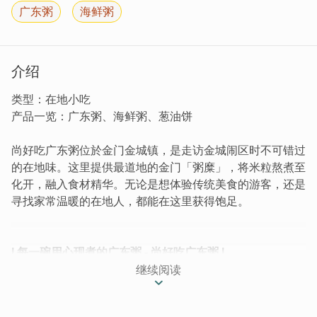
广东粥
海鲜粥
介绍
类型：在地小吃
产品一览：广东粥、海鲜粥、葱油饼
尚好吃广东粥位於金门金城镇，是走访金城闹区时不可错过
的在地味。这里提供最道地的金门「粥糜」，将米粒熬煮至
化开，融入食材精华。无论是想体验传统美食的游客，还是
寻找家常温暖的在地人，都能在这里获得饱足。
| 每一碗用心现煮的广东粥 - 尚好吃广东粥 |
继续阅读
由老板与老板娘用心经营，坚持每一碗粥都现点现煮，传递
纯朴的人情味。空间舒适明亮，适合家庭用餐或朋友小聚。