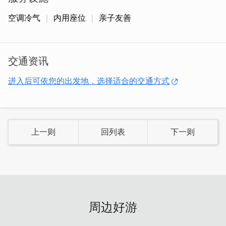
空调冷气
内用座位
亲子友善
交通资讯
进入后可依您的出发地，选择适合的交通方式
上一则
回列表
下一则
「海鲜粥」
汇集了食材的鲜甜，每一口都能嚐到大海的滋
味。推荐搭配香酥的葱油饼一起享用，脆口的饼皮与浓郁的
粥底交织，口感非常丰富。
周边好游