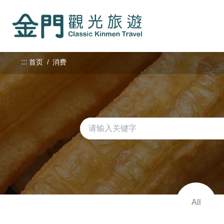
:::
跳
到
主
要
内
:::
首页
消费
容
区
块
All