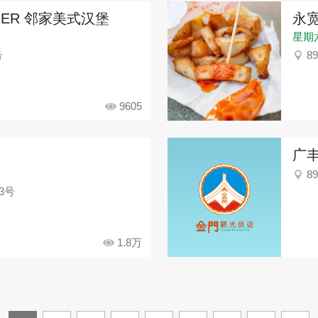
RGER 邻家美式汉堡
永
星期六：
号
8
9605
广
8
3号
1.8万