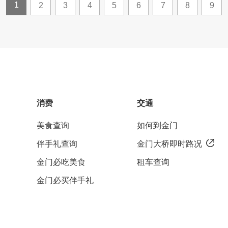
1
2
3
4
5
6
7
8
9
消费
交通
美食查询
如何到金门
伴手礼查询
金门大桥即时路况
金门必吃美食
租车查询
金门必买伴手礼