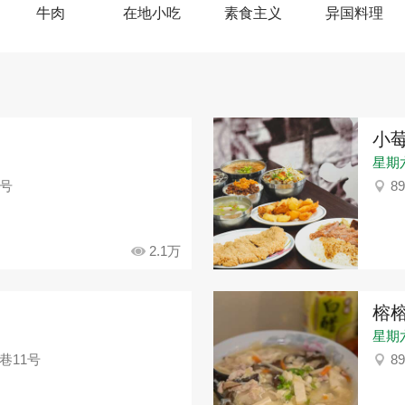
牛肉
在地小吃
素食主义
异国料理
小
星期六：
4号
8
2.1万
榕榕
星期六：
巷11号
8