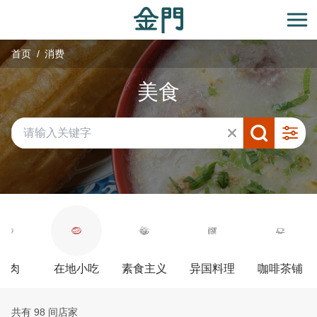
:::
跳
到
开
主
首页
消费
要
内
美食
容
区
块
牛肉
在地小吃
素食主义
异国料理
咖啡茶铺
共有 98 间店家