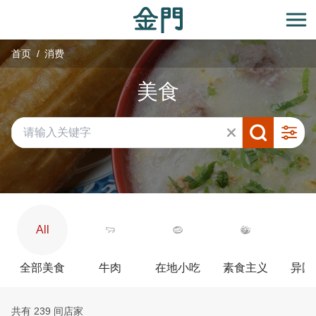
:::
跳
到
开
主
首页
消费
要
内
美食
容
区
块
All
全部美食
牛肉
在地小吃
素食主义
异国
共有 239 间店家