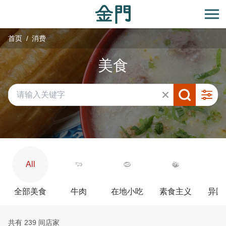
:::
跳
到
开
主
首页
消费
要
内
美食
容
区
块
All
全部美食
牛肉
在地小吃
素食主义
异国
共有 239 间店家