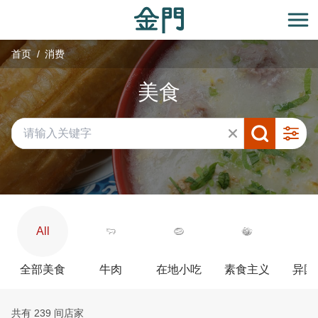
:::
跳
到
开
主
首页
消费
要
内
美食
容
区
块
All
全部美食
牛肉
在地小吃
素食主义
异国
共有 239 间店家