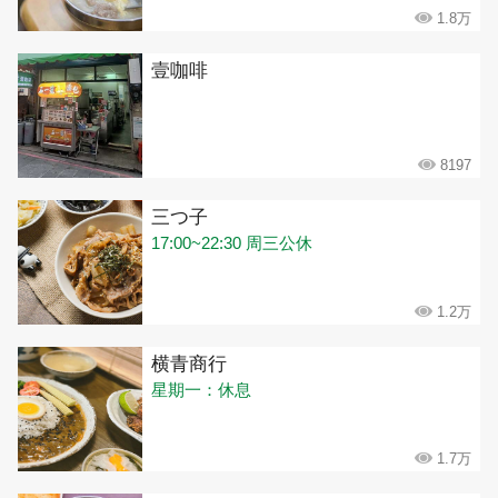
1.8万
壹咖啡
8197
三つ子
17:00~22:30 周三公休
1.2万
横青商行
星期一：休息
1.7万