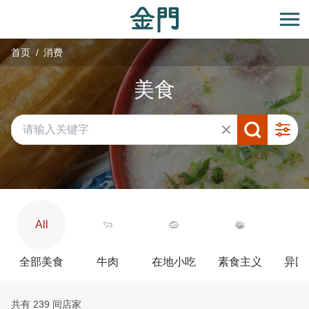
:::
跳
到
开
主
首页
消费
要
内
美食
容
区
块
All
全部美食
牛肉
在地小吃
素食主义
异国
共有 239 间店家