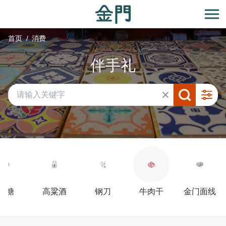
:::
跳
到
开
主
首页
消费
要
内
伴手礼
容
区
块
贡糖
高粱酒
钢刀
牛肉干
金门面线