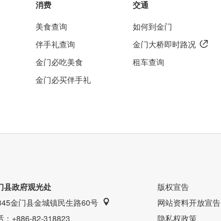
消费
交通
美食查询
如何到金门
伴手礼查询
金门大桥即时路况
金门必吃美食
租车查询
金门必买伴手礼
门县政府观光处
版权宣告
9345金门县金城镇民生路60号
网站资料开放宣告
话
：+886-82-318823
隐私权政策