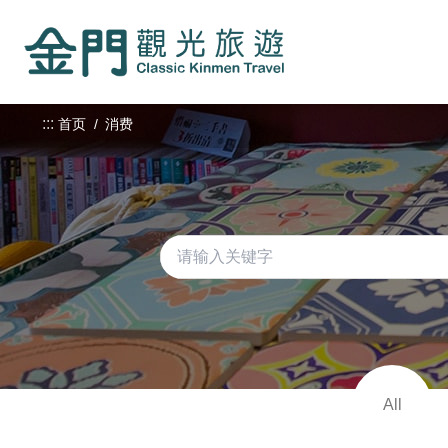
:::
跳
到
主
要
内
:::
首页
消费
容
区
块
All