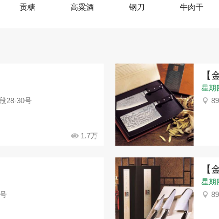
贡糖
高粱酒
钢刀
牛肉干
【
星期四：
28-30号
8
1.7万
【
星期四：
5号
8