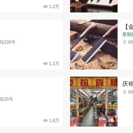
1.2万
【
星期四：
段226号
8
1.1万
庆
8
段25号
1.6万