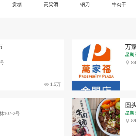
贡糖
高粱酒
钢刀
牛肉干
市
万
星期日：
9号
8
1.5万
圆
星期
107-2号
8