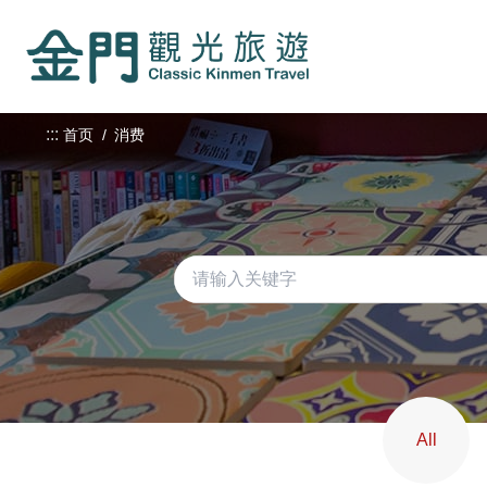
:::
跳
到
主
要
内
:::
首页
消费
容
区
块
All