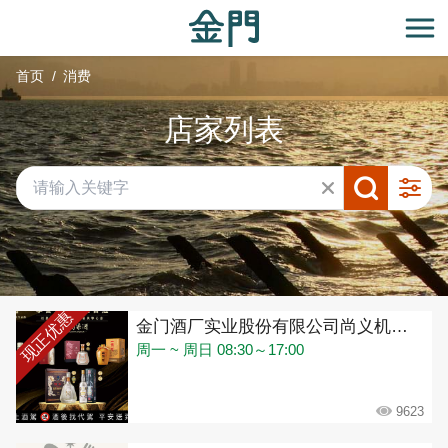
:::
跳
到
开
主
首页
消费
要
内
店家列表
容
区
块
共有 432 间店家
现正优惠
金门酒厂实业股份有限公司尚义机场展售处
周一 ~ 周日 08:30～17:00
9623