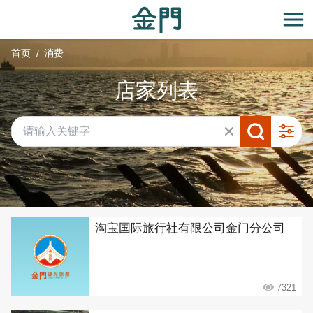
:::
跳
到
开
主
首页
消费
要
内
店家列表
容
区
块
共有 432 间店家
淘宝国际旅行社有限公司金门分公司
7321