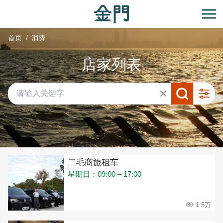
:::
跳
到
开
主
首页
消费
要
内
店家列表
容
区
块
共有 432 间店家
二毛商旅租车
星期日：09:00 – 17:00
1.5万