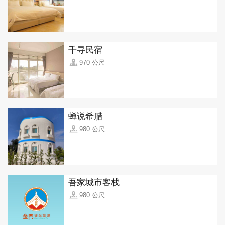
千寻民宿
970 公尺
蝉说希腊
980 公尺
吾家城市客栈
980 公尺