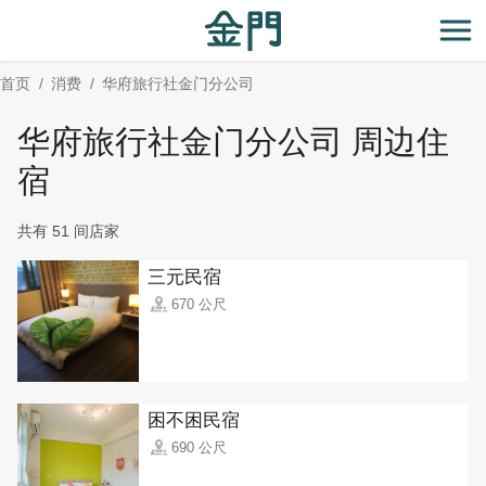
:::
跳
到
开
主
首页
消费
华府旅行社金门分公司
要
内
华府旅行社金门分公司 周边住
容
区
宿
块
共有 51 间店家
三元民宿
670 公尺
困不困民宿
690 公尺