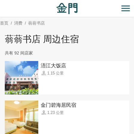
:::
跳
到
开
主
首页
消费
蓊蓊书店
要
内
蓊蓊书店 周边住宿
容
区
共有 92 间店家
块
浯江大饭店
1.15 公里
金门碧海居民宿
1.23 公里