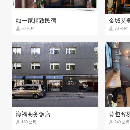
如一家精致民宿
金城艾
50 公尺
70 公尺
海福商务饭店
背包客栈
180 公尺
240 公尺