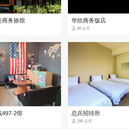
美商务旅馆
华欣商务饭店
90 公尺
497-2馆
总兵招待所
290 公尺