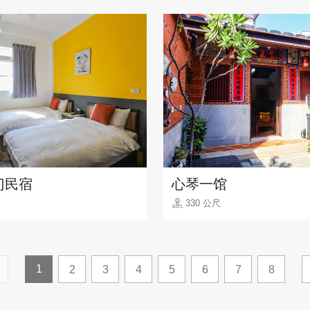
门民宿
心琴一馆
330 公尺
1
2
3
4
5
6
7
8