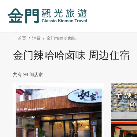
:::
跳
到
主
要
内
:::
首页
消费
金门辣哈哈卤味
容
区
金门辣哈哈卤味 周边住宿
块
共有 94 间店家