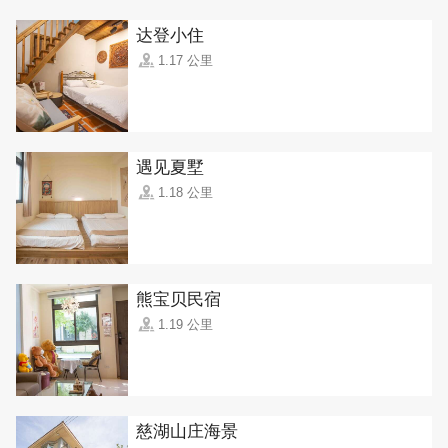
达登小住
1.17 公里
遇见夏墅
1.18 公里
熊宝贝民宿
1.19 公里
慈湖山庄海景