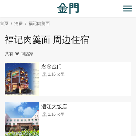
:::
跳
到
开
主
首页
消费
福记肉羹面
要
内
福记肉羹面 周边住宿
容
区
共有 96 间店家
块
念念金门
1.16 公里
浯江大饭店
1.16 公里