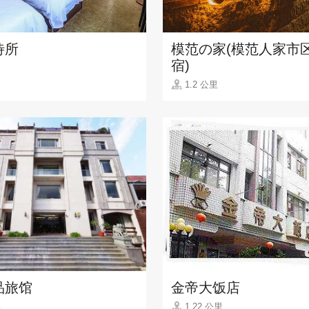
待所
模范の家(模范人家市
宿)
1.2 公里
品旅馆
金帝大饭店
里
1.22 公里