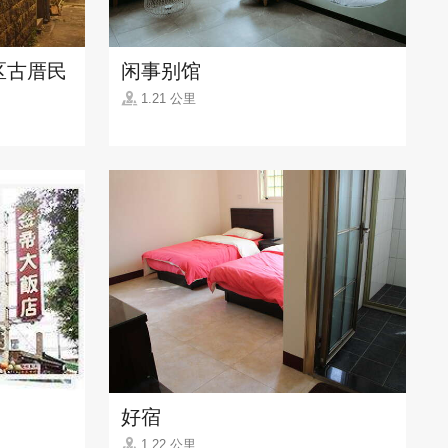
区古厝民
闲事别馆
1.21 公里
好宿
1.22 公里