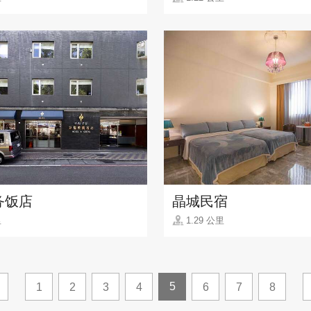
务饭店
晶城民宿
里
1.29 公里
5
1
2
3
4
6
7
8