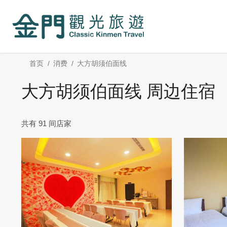
:::
跳
到
主
要
内
:::
首页
消费
大方胡须伯面线
容
区
大方胡须伯面线 周边住宿
块
共有 91 间店家