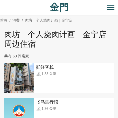
:::
跳
到
开
主
首页
消费
肉坊｜个人烧肉计画｜金宁店
要
内
肉坊｜个人烧肉计画｜金宁店
容
区
周边住宿
块
共有 69 间店家
挺好客栈
1.33 公里
飞鸟集行馆
1.36 公里