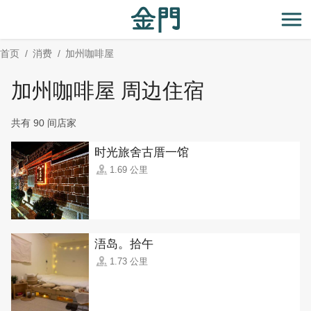
:::
跳
到
开
主
首页
消费
加州咖啡屋
要
内
加州咖啡屋 周边住宿
容
区
共有 90 间店家
块
时光旅舍古厝一馆
1.69 公里
浯岛。拾午
1.73 公里