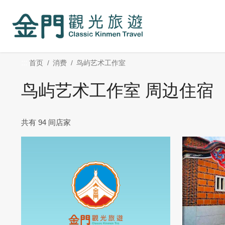
:::
跳
到
主
要
内
:::
首页
消费
鸟屿艺术工作室
容
区
鸟屿艺术工作室 周边住宿
块
共有 94 间店家