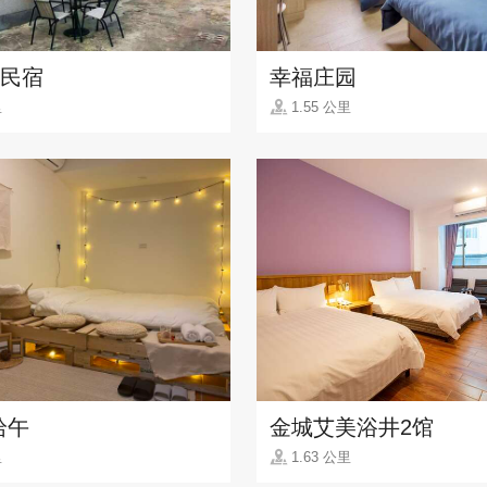
8民宿
幸福庄园
里
1.55 公里
拾午
金城艾美浴井2馆
里
1.63 公里