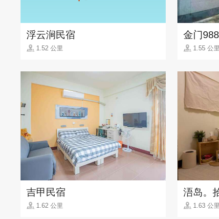
浮云涧民宿
金门98
1.52 公里
1.55 公
吉甲民宿
浯岛。
1.62 公里
1.63 公