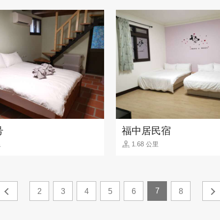
号
福中居民宿
里
1.68 公里
7
2
3
4
5
6
8