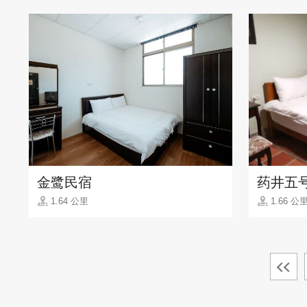
金鹭民宿
药井五
1.64 公里
1.66 公