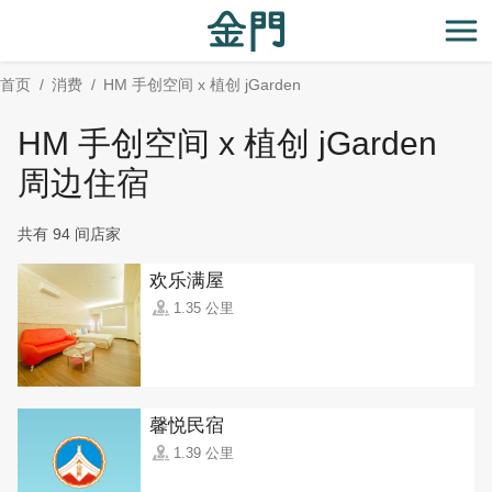
:::
跳
到
开
主
首页
消费
HM 手创空间 x 植创 jGarden
要
内
HM 手创空间 x 植创 jGarden
容
区
周边住宿
块
共有 94 间店家
欢乐满屋
1.35 公里
馨悦民宿
1.39 公里