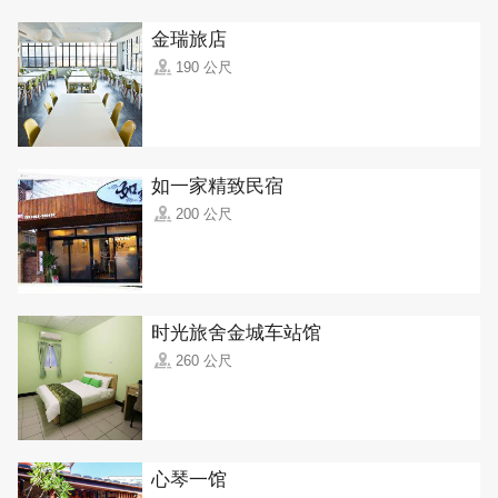
金瑞旅店
190 公尺
如一家精致民宿
200 公尺
时光旅舍金城车站馆
260 公尺
心琴一馆