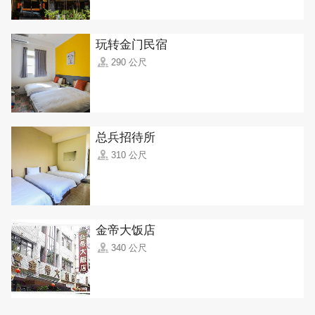
玩转金门民宿
290 公尺
总兵招待所
310 公尺
金帝大饭店
340 公尺