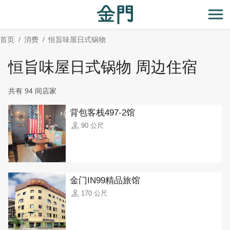
:::
跳
到
开
主
首页
消费
恒旨味屋日式锅物
要
内
恒旨味屋日式锅物 周边住宿
容
区
共有 94 间店家
块
背包客栈497-2馆
90 公尺
金门IN99精品旅馆
170 公尺