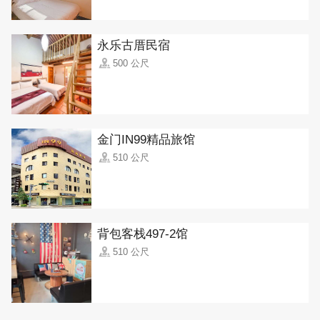
永乐古厝民宿
500 公尺
金门IN99精品旅馆
510 公尺
背包客栈497-2馆
510 公尺