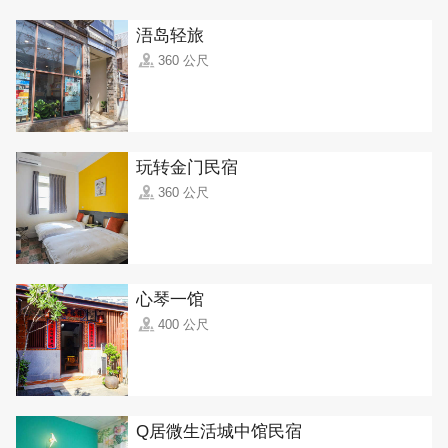
浯岛轻旅
360 公尺
玩转金门民宿
360 公尺
心琴一馆
400 公尺
Q居微生活城中馆民宿