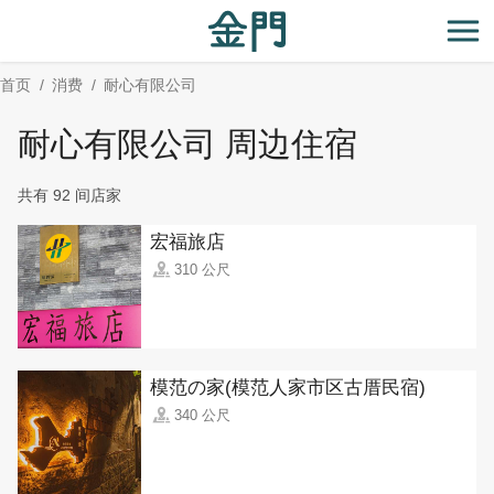
:::
跳
到
开
主
首页
消费
耐心有限公司
要
内
耐心有限公司 周边住宿
容
区
共有 92 间店家
块
宏福旅店
310 公尺
模范の家(模范人家市区古厝民宿)
340 公尺