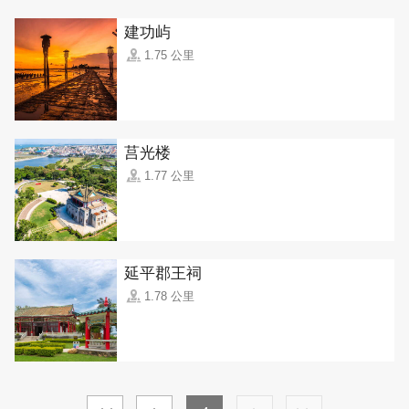
建功屿
1.75 公里
莒光楼
1.77 公里
延平郡王祠
1.78 公里