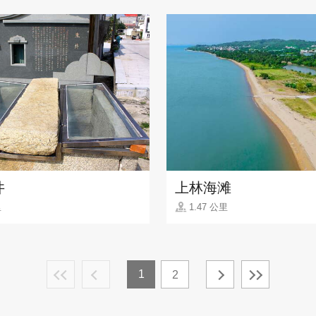
井
上林海滩
里
1.47 公里
1
2