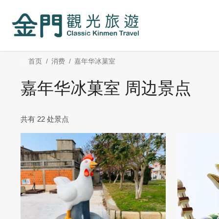
:::
跳
到
主
要
内
:::
首页
消费
嘉年华冰菓室
容
区
嘉年华冰菓室 周边景点
块
共有 22 处景点