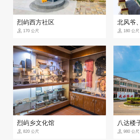
烈屿西方社区
北风爷
170 公尺
180 公尺
烈屿乡文化馆
八达楼
820 公尺
980 公尺