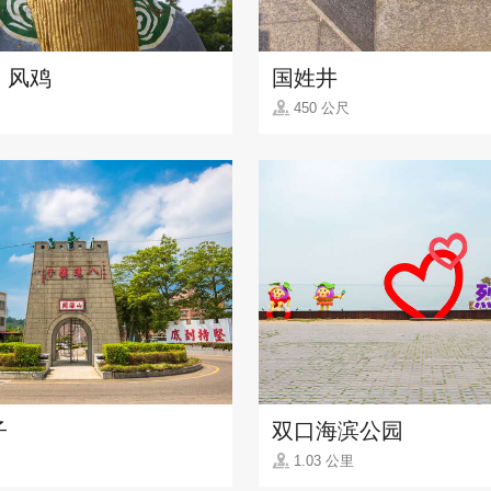
、风鸡
国姓井
450 公尺
子
双口海滨公园
1.03 公里