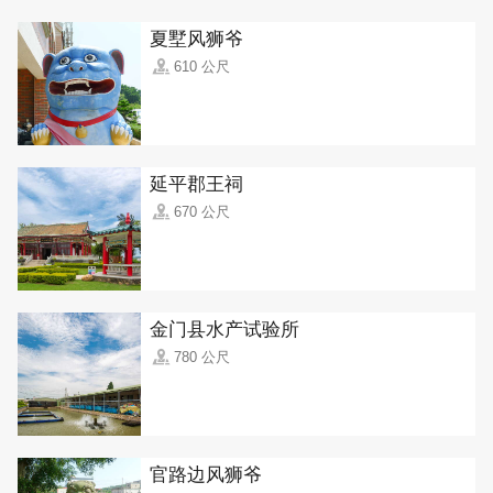
夏墅风狮爷
610 公尺
延平郡王祠
670 公尺
金门县水产试验所
780 公尺
官路边风狮爷