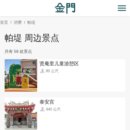
:::
跳
到
开
主
首页
消费
帕堤
要
内
帕堤 周边景点
容
区
共有 58 处景点
块
贤庵里儿童游憩区
80 公尺
泰安宫
440 公尺