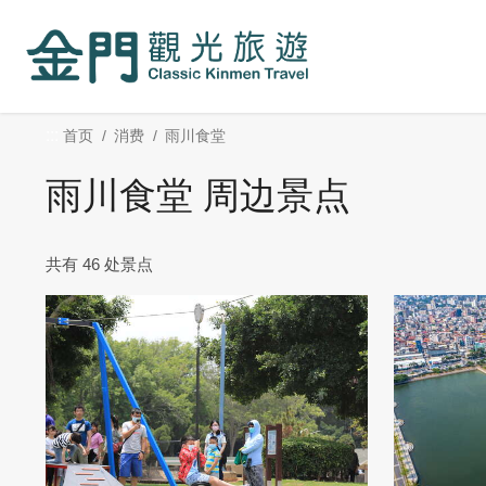
:::
跳
到
主
要
内
:::
首页
消费
雨川食堂
容
区
雨川食堂 周边景点
块
共有 46 处景点