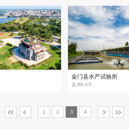
金门县水产试验所
850 公尺
3
1
2
4