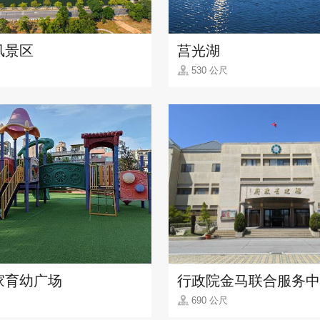
风景区
莒光湖
530 公尺
家育幼广场
行政院金马联合服务中
690 公尺