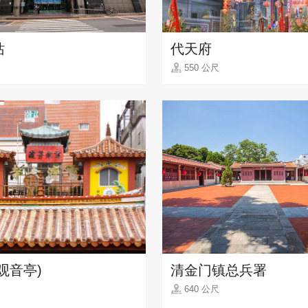
站
代天府
550 公尺
观音亭)
清金门镇总兵署
640 公尺