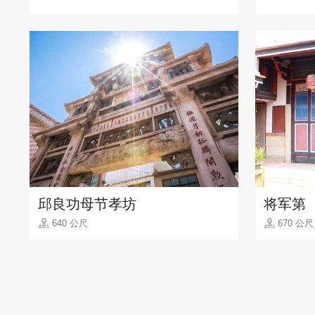
邱良功母节孝坊
将军第
640 公尺
670 公尺