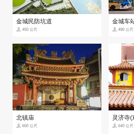
金城民防坑道
金城车
450 公尺
490 公尺
北镇庙
灵济寺(
600 公尺
640 公尺