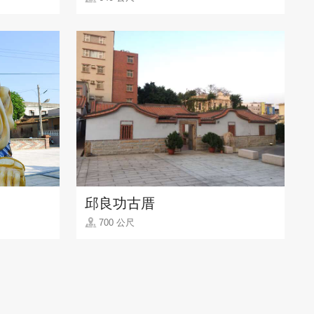
邱良功古厝
700 公尺