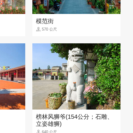
模范街
570 公尺
榜林风狮爷(154公分；石雕、
立姿雄狮)
640 公尺