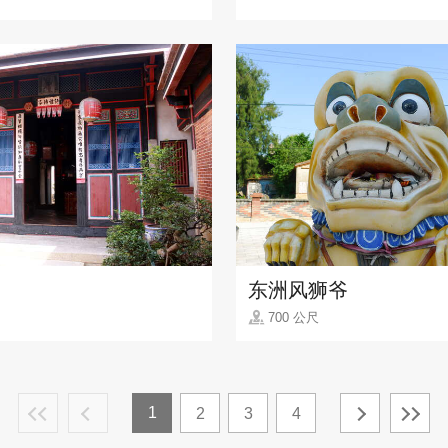
东洲风狮爷
700 公尺
1
2
3
4