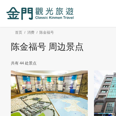
:::
跳
到
主
要
内
:::
首页
消费
陈金福号
容
区
陈金福号 周边景点
块
共有 44 处景点