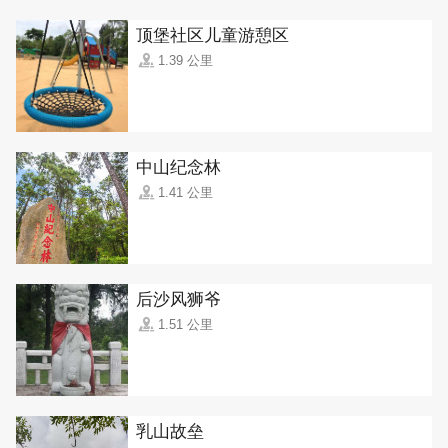
顶堡社区儿童游憩区
1.39 公里
中山纪念林
1.41 公里
后沙风狮爷
1.51 公里
乳山故垒