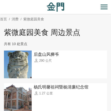
:::
跳
到
开
主
首页
消费
紫微庭园美食
要
内
紫微庭园美食 周边景点
容
区
共有 10 处景点
块
后盘山风狮爷
290 公尺
杨氏明馨祖祠暨杨清廉纪念馆
1.27 公里