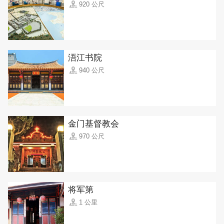
920 公尺
浯江书院
940 公尺
金门基督教会
970 公尺
将军第
1 公里