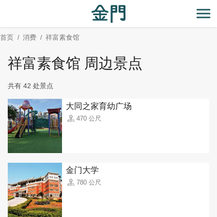
:::
跳
到
开
主
首页
消费
祥富素食馆
要
内
祥富素食馆 周边景点
容
区
共有 42 处景点
块
大同之家育幼广场
470 公尺
金门大学
780 公尺