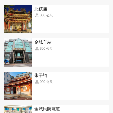
北镇庙
880 公尺
金城车站
890 公尺
朱子祠
900 公尺
金城民防坑道