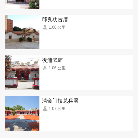
邱良功古厝
1.06 公里
後浦武庙
1.06 公里
清金门镇总兵署
1.07 公里