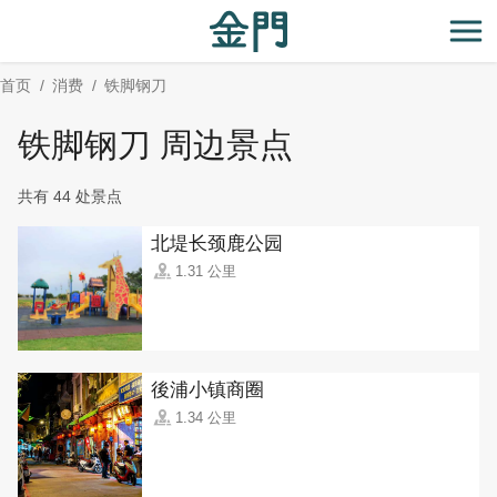
:::
跳
到
开
主
首页
消费
铁脚钢刀
要
内
铁脚钢刀 周边景点
容
区
共有 44 处景点
块
北堤长颈鹿公园
1.31 公里
後浦小镇商圈
1.34 公里