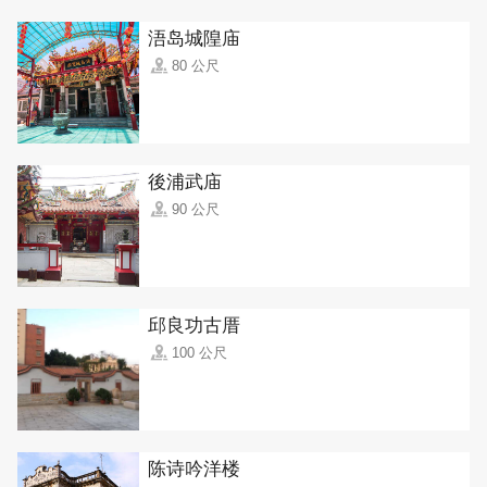
浯岛城隍庙
80 公尺
後浦武庙
90 公尺
邱良功古厝
100 公尺
陈诗吟洋楼