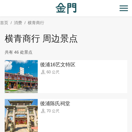
:::
跳
到
开
主
首页
消费
横青商行
要
内
横青商行 周边景点
容
区
共有 46 处景点
块
後浦16艺文特区
60 公尺
後浦陈氏祠堂
70 公尺