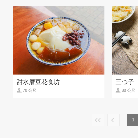
甜水厝豆花食坊
三つ子
70 公尺
80 公尺
1