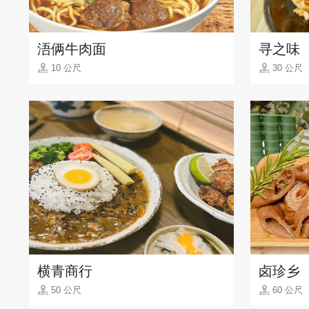
浯俩牛肉面
寻之味
10 公尺
30 公尺
横青商行
卤珍乡
50 公尺
60 公尺