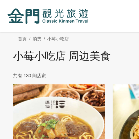
:::
跳
到
主
要
内
:::
首页
消费
小莓小吃店
容
区
小莓小吃店 周边美食
块
共有 130 间店家