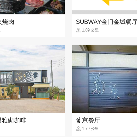
火烧肉
SUBWAY金门金城餐
里
1.69 公里
o 黑雅砌咖啡
葡京餐厅
里
1.79 公里