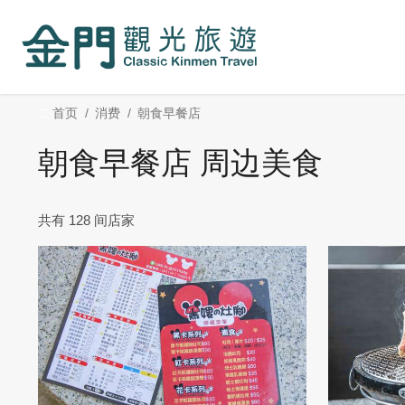
:::
跳
到
主
要
内
:::
首页
消费
朝食早餐店
容
区
朝食早餐店 周边美食
块
共有 128 间店家