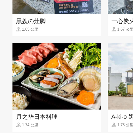
黑嫂の灶脚
一心炭
1.65 公里
1.67 公
月之华日本料理
A-ki-
1.74 公里
1.75 公