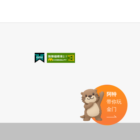
我的e政府
无障碍AA
阿特
带你玩
金门