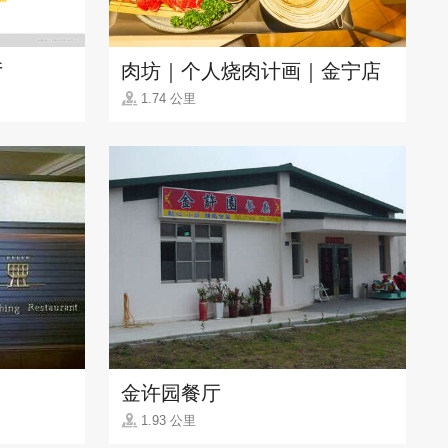
厅
肉坊｜个人烧肉计画｜金宁店
1.74 公里
金许园餐厅
1.93 公里