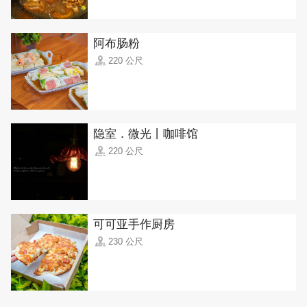
阿布肠粉
220 公尺
隐室．微光丨咖啡馆
220 公尺
可可亚手作厨房
230 公尺