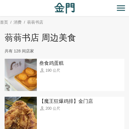
:::
跳
到
开
主
首页
消费
蓊蓊书店
要
内
蓊蓊书店 周边美食
容
区
共有 128 间店家
块
叁食鸡蛋糕
190 公尺
【魔王狂爆鸡排】金门店
200 公尺