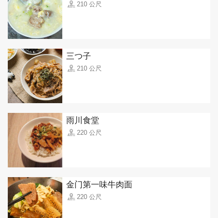
210 公尺
三つ子
210 公尺
雨川食堂
220 公尺
金门第一味牛肉面
220 公尺