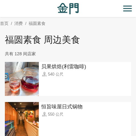
:::
跳
到
开
主
首页
消费
福圆素食
要
内
福圆素食 周边美食
容
区
共有 128 间店家
块
贝果烘焙(利雷咖啡)
540 公尺
恒旨味屋日式锅物
550 公尺