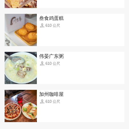
叁食鸡蛋糕
610 公尺
伟晏广东粥
610 公尺
加州咖啡屋
610 公尺