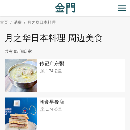
:::
跳
到
开
主
首页
消费
月之华日本料理
要
内
月之华日本料理 周边美食
容
区
共有 93 间店家
块
传记广东粥
1.74 公里
朝食早餐店
1.74 公里