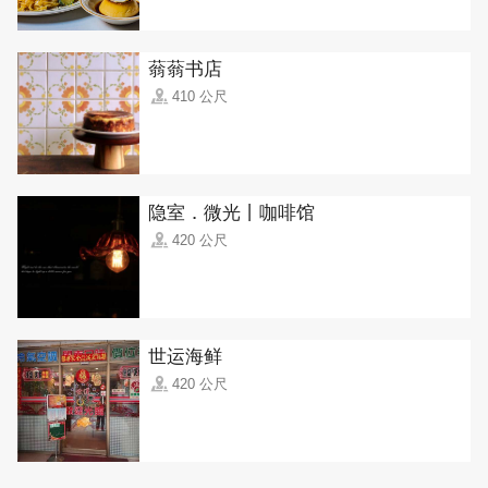
蓊蓊书店
410 公尺
隐室．微光丨咖啡馆
420 公尺
世运海鲜
420 公尺