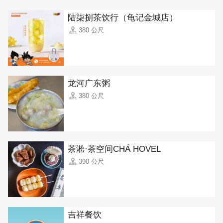
陆柒捌茶饮行（龟记金城店）
380 公尺
龙河广东粥
380 公尺
茶淞·茶空间CHÁ HOVEL
390 公尺
吉祥餐饮