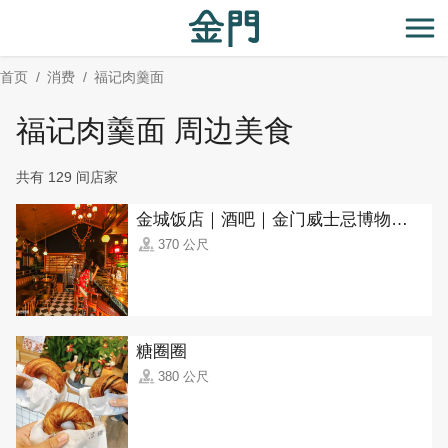
:::
跳
到
开
主
首页
消费
福记肉羹面
要
内
福记肉羹面 周边美食
容
区
共有 129 间店家
块
金城饭店｜酒吧｜金门威士忌博物馆(Jincheng Hotel, Kinmen Whisky Museum)
370 公尺
糖圈圈
380 公尺