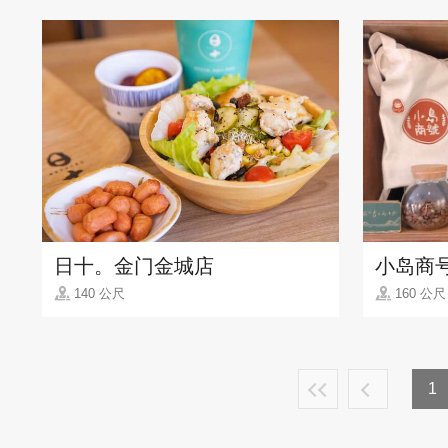
日十。金门金城店
小岛商
140 公尺
160 公尺
1