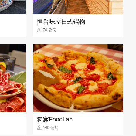
恒旨味屋日式锅物
70 公尺
狗窝FoodLab
140 公尺