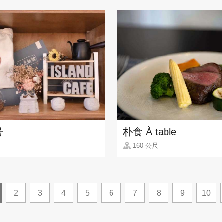
号
朴食 À table
160 公尺
2
3
4
5
6
7
8
9
10