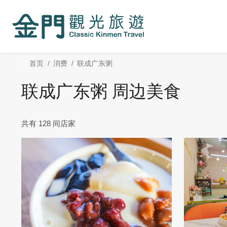
:::
跳
到
主
要
内
:::
首页
消费
联成广东粥
容
区
联成广东粥 周边美食
块
共有 128 间店家