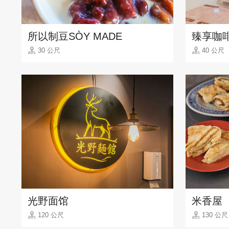
所以制豆SÒY MADE
臻享咖
30 公尺
40 公尺
光野面馆
米香屋
120 公尺
130 公尺