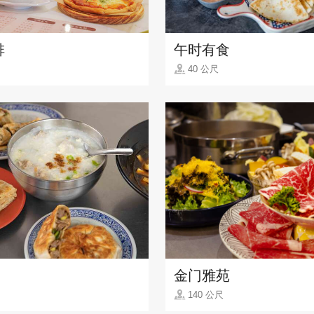
啡
午时有食
40 公尺
金门雅苑
140 公尺