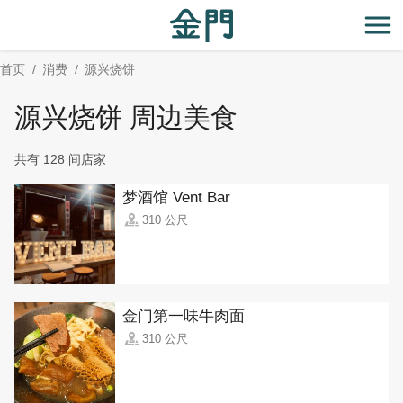
:::
跳
到
开
主
首页
消费
源兴烧饼
要
内
源兴烧饼 周边美食
容
区
共有 128 间店家
块
梦酒馆 Vent Bar
310 公尺
金门第一味牛肉面
310 公尺