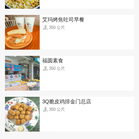
艾玛烤焦吐司早餐
350 公尺
福圆素食
350 公尺
3Q脆皮鸡排金门总店
350 公尺