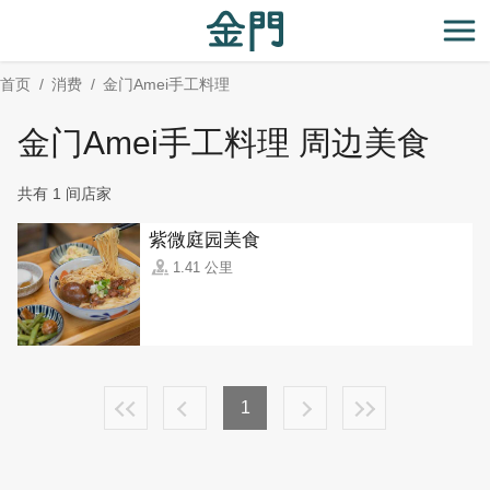
:::
跳
到
开
主
首页
消费
金门Amei手工料理
要
内
金门Amei手工料理 周边美食
容
区
共有 1 间店家
块
紫微庭园美食
1.41 公里
1