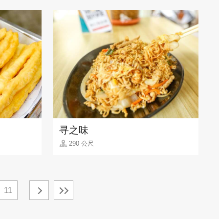
寻之味
290 公尺
11