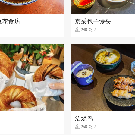
豆花食坊
京采包子馒头
240 公尺
沼烧鸟
250 公尺