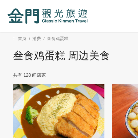
:::
跳
到
主
要
内
:::
首页
消费
叁食鸡蛋糕
容
区
叁食鸡蛋糕 周边美食
块
共有 128 间店家