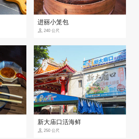
进丽小笼包
240 公尺
新大庙口活海鲜
250 公尺