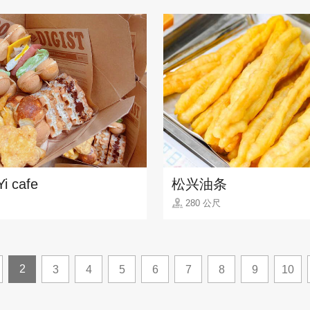
i cafe
松兴油条
280 公尺
2
3
4
5
6
7
8
9
10