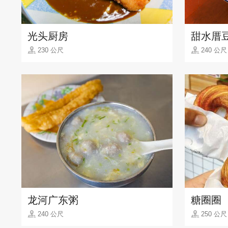
光头厨房
甜水厝
230 公尺
240 公尺
龙河广东粥
糖圈圈
240 公尺
250 公尺