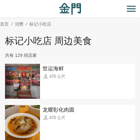
:::
跳
到
开
主
首页
消费
标记小吃店
要
内
标记小吃店 周边美食
容
区
共有 129 间店家
块
世运海鲜
470 公尺
龙耀彰化肉圆
470 公尺