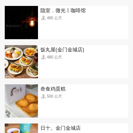
隐室．微光丨咖啡馆
480 公尺
饭丸屋(金门金城店)
480 公尺
叁食鸡蛋糕
500 公尺
日十。金门金城店