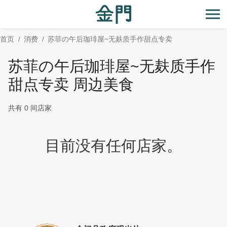
:::
跳
到
开
主
首页
消费
苏菲の午后珈琲屋~无麸质手作甜点专卖
要
内
苏菲の午后珈琲屋~无麸质手作
容
区
甜点专卖 周边美食
块
共有 0 间店家
目前没有任何店家。