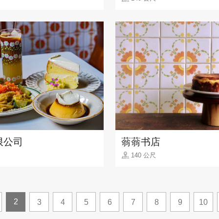
限公司
蓊蓊书店
140 公尺
2
3
4
5
6
7
8
9
10