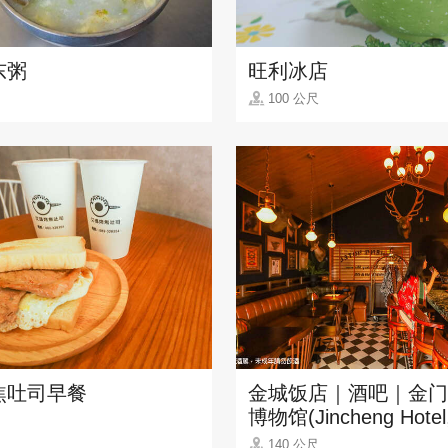
东粥
旺利冰店
100 公尺
焦吐司早餐
金城饭店｜酒吧｜金门
博物馆(Jincheng Hotel
Kinmen Whisky Muse
140 公尺