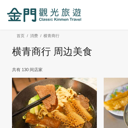
:::
跳
到
主
要
内
:::
首页
消费
横青商行
容
区
横青商行 周边美食
块
共有 130 间店家