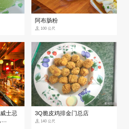
阿布肠粉
100 公尺
威士忌
3Q脆皮鸡排金门总店
,
140 公尺
um)