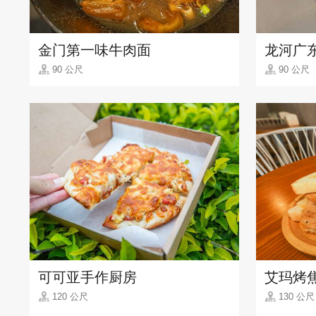
金门第一味牛肉面
龙河广
90 公尺
90 公尺
可可亚手作厨房
艾玛烤
120 公尺
130 公尺