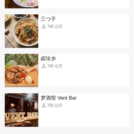
三つ子
740 公尺
卤珍乡
740 公尺
梦酒馆 Vent Bar
750 公尺