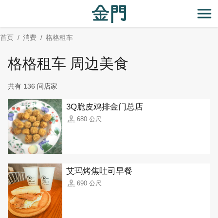
:::
跳
到
开
主
首页
消费
格格租车
要
内
格格租车 周边美食
容
区
共有 136 间店家
块
3Q脆皮鸡排金门总店
680 公尺
艾玛烤焦吐司早餐
690 公尺