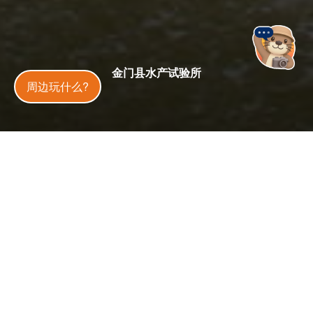
金门县水产试验所
金門旅遊神
周边玩什么?
星期四：08:00 – 17:30
开放状态
开放中
今日天气
33
°C
10
%
更新
：
2025-05-15
7.8 万
4.5
人气
分
亲子同乐趣
无障碍旅游