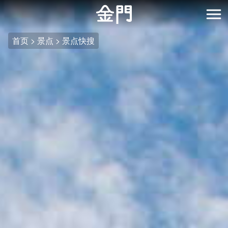
:::
跳
到
开
主
首页
景点
景点快搜
要
内
容
区
块